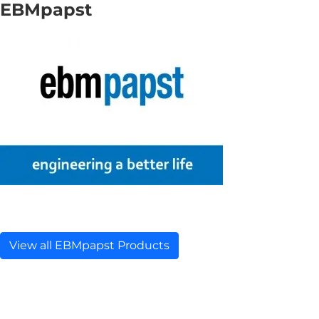
EBMpapst
View all EBMpapst Products