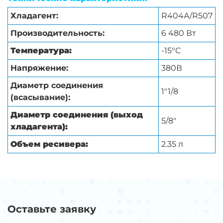
Хладагент:
R404А/R507
Производительность:
6 480 Вт
Температура:
-15°С
Напряжение:
380В
Диаметр соединения
1″1/8
(всасывание):
Диаметр соединения (выход
5/8″
хладагента):
Объем ресивера:
2.35 л
Оставьте заявку