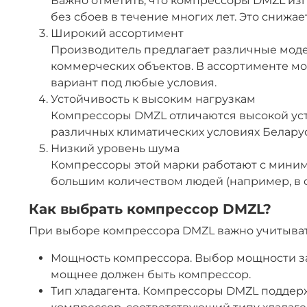
Важно отметить, что компрессоры DMZL изг
без сбоев в течение многих лет. Это снижа
Широкий ассортимент
Производитель предлагает различные модел
коммерческих объектов. В ассортименте мо
вариант под любые условия.
Устойчивость к высоким нагрузкам
Компрессоры DMZL отличаются высокой усто
различных климатических условиях Беларус
Низкий уровень шума
Компрессоры этой марки работают с миним
большим количеством людей (например, в с
Как выбрать компрессор DMZL?
При выборе компрессора DMZL важно учитыват
Мощность компрессора. Выбор мощности за
мощнее должен быть компрессор.
Тип хладагента. Компрессоры DMZL поддерж