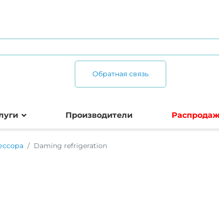
Обратная связь
луги
Производители
Распрода
ессора
Daming refrigeration