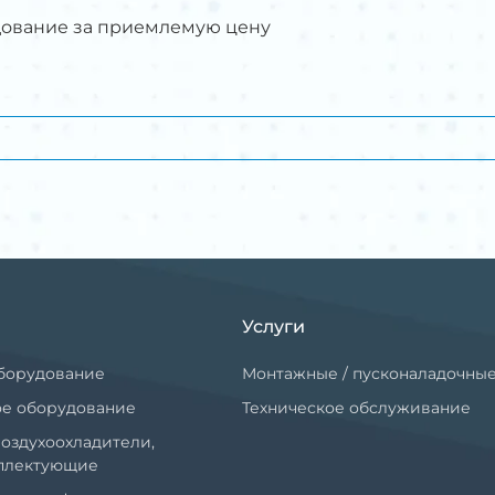
дование за приемлемую цену
Услуги
борудование
Монтажные / пусконаладочны
ое оборудование
Техническое обслуживание
оздухоохладители,
мплектующие