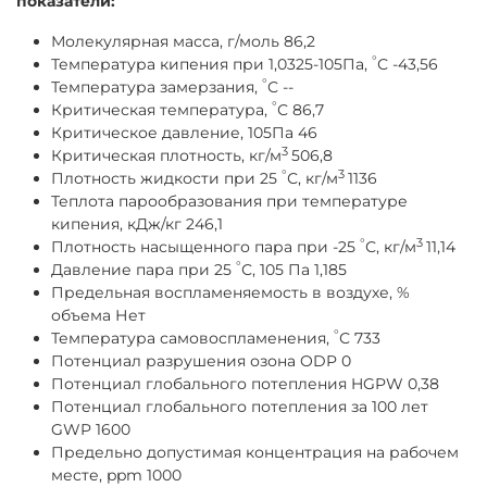
показатели:
Молекулярная масса, г/моль 86,2
°
Температура кипения при 1,0325-105Па,
С -43,56
°
Температура замерзания,
С --
°
Критическая температура,
С 86,7
Критическое давление, 105Па 46
3
Критическая плотность, кг/м
506,8
°
3
Плотность жидкости при 25
С, кг/м
1136
Теплота парообразования при температуре
кипения, кДж/кг 246,1
°
3
Плотность насыщенного пара при -25
С, кг/м
11,14
°
Давление пара при 25
С, 105 Па 1,185
Предельная воспламеняемость в воздухе, %
объема Нет
°
Температура самовоспламенения,
С 733
Потенциал разрушения озона ODP 0
Потенциал глобального потепления HGPW 0,38
Потенциал глобального потепления за 100 лет
GWP 1600
Предельно допустимая концентрация на рабочем
месте, ppm 1000