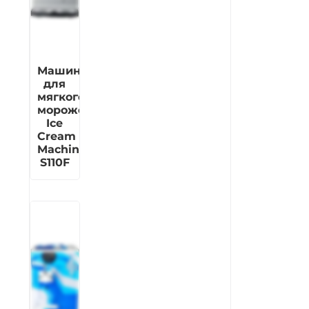
Машина
для
мягкого
мороженого
Ice
Cream
Machine
S110F