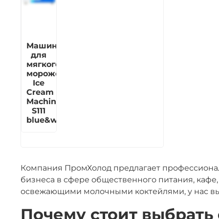
Машина
для
мягкого
мороженого
Ice
Cream
Machine
S111
blue&white
Компания ПромХолод предлагает профессионал
бизнеса в сфере общественного питания, кафе,
освежающими молочными коктейлями, у нас вы
Почему стоит выбрать