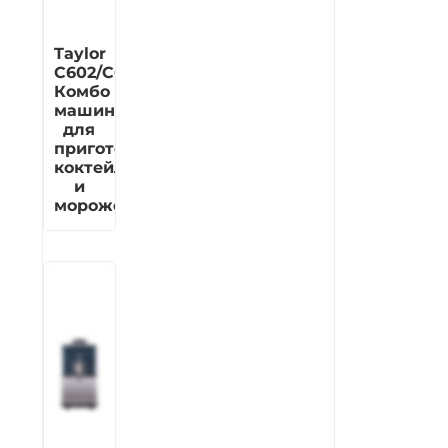
Taylor
C602/C606
Комбо
машина
для
приготовления
коктейлей
и
мороженого