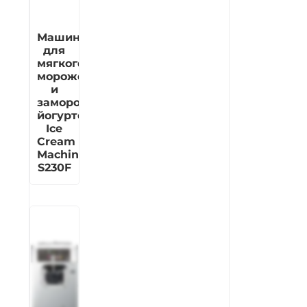
Машина
для
мягкого
мороженого
и
замороженных
йогуртов
Ice
Cream
Machine
S230F