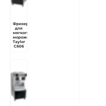
Фризер
для
мягкого
мороженого
Taylor
C606