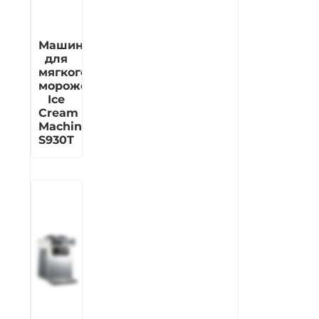
Машина
для
мягкого
мороженого
Ice
Cream
Machine
S930T