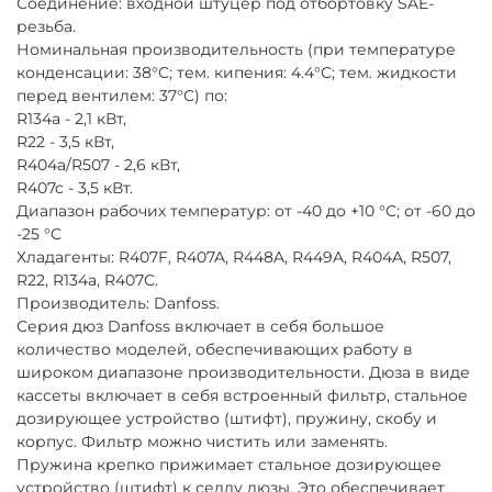
Соединение: входной штуцер под отбортовку SAE-
резьба.
Номинальная производительность (при температуре
конденсации: 38°C; тем. кипения: 4.4°C; тем. жидкости
перед вентилем: 37°C) по:
R134a - 2,1 кВт,
R22 - 3,5 кВт,
R404a/R507 - 2,6 кВт,
R407c - 3,5 кВт.
Диапазон рабочих температур: от -40 до +10 °C; от -60 до
-25 °C
Хладагенты: R407F, R407A, R448A, R449A, R404A, R507,
R22, R134a, R407C.
Производитель: Danfoss.
Серия дюз Danfoss включает в себя большое
количество моделей, обеспечивающих работу в
широком диапазоне производительности. Дюза в виде
кассеты включает в себя встроенный фильтр, стальное
дозирующее устройство (штифт), пружину, скобу и
корпус. Фильтр можно чистить или заменять.
Пружина крепко прижимает стальное дозирующее
устройство (штифт) к седлу дюзы. Это обеспечивает