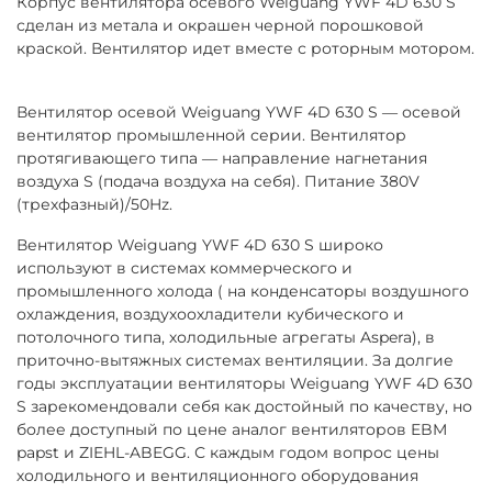
Корпус вентилятора осевого Weiguang YWF 4D 630 S
сделан из метала и окрашен черной порошковой
краской. Вентилятор идет вместе с роторным мотором.
Вентилятор осевой Weiguang YWF 4D 630 S ― осевой
вентилятор промышленной серии. Вентилятор
протягивающего типа ― направление нагнетания
воздуха S (подача воздуха на себя). Питание 380V
(трехфазный)/50Hz.
Вентилятор Weiguang YWF 4D 630 S широко
используют в системах коммерческого и
промышленного холода ( на конденсаторы воздушного
охлаждения, воздухоохладители кубического и
потолочного типа, холодильные агрегаты Aspera), в
приточно-вытяжных системах вентиляции. За долгие
годы эксплуатации вентиляторы Weiguang YWF 4D 630
S зарекомендовали себя как достойный по качеству, но
более доступный по цене аналог вентиляторов EBM
papst и ZIEHL-ABEGG. С каждым годом вопрос цены
холодильного и вентиляционного оборудования