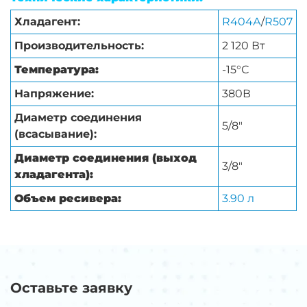
Хладагент:
R404А
/
R507
Производительность:
2 120 Вт
Температура:
-15°С
Напряжение:
380В
Диаметр соединения
5/8″
(всасывание):
Диаметр соединения (выход
3/8″
хладагента):
Объем ресивера:
3.90 л
Оставьте заявку