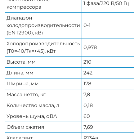
1 фаза/220 В/50 Гц
компрессора
Диапазон
холодопроизводительности
0-1
(EN 12900), кВт
Холодопроизводительность
0,978
(Т0=-10/Тк=+45), кВт
Высота, мм
210
Длина, мм
242
Ширина, мм
178
Масса нетто, кг
7,8
Количество масла, л
0,18
Уровень шума, dBA
60
Объем сжатия
7,69
Хладагент
R134a