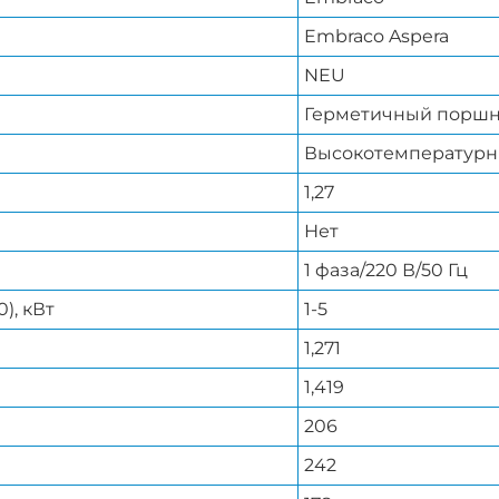
Embraco Aspera
NEU
Герметичный порш
Высокотемпературн
1,27
Нет
1 фаза/220 В/50 Гц
), кВт
1-5
1,271
1,419
206
242