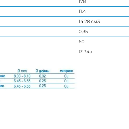
178
11.4
14.28 см3
0,35
60
R134a