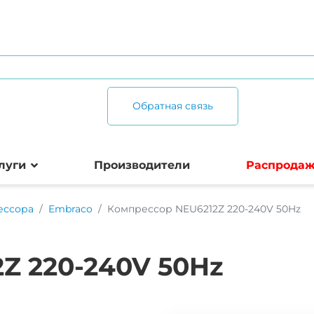
Обратная связь
луги
Производители
Распрода
ессора
Embraco
Компрессор NEU6212Z 220-240V 50Hz
Z 220-240V 50Hz