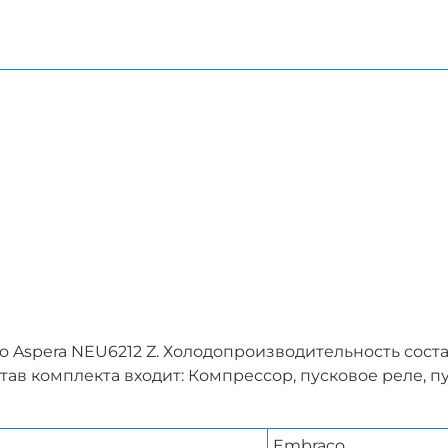
pera NEU6212 Z. Холодопроизводительность составляе
став комплекта входит: Компрессор, пусковое реле,
Embraco