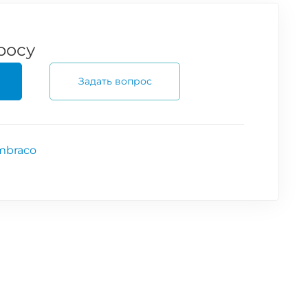
росу
Задать вопрос
mbraco