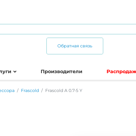
Обратная связь
луги
Производители
Распрода
ессора
Frascold
Frascold A 0.7-5 Y