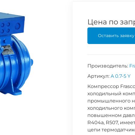
Цена по зап
Оставить заявку
Производитель:
Fr
Артикул:
A 0.7-5 Y
Компрессор Frasco
холодильный комп
промышленного н
холодильного ком
повышенном давлен
R404a, R507, имее
цепи термодатчико