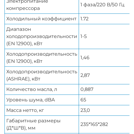
Электропитание
1 фаза/220 В/50 Гц
компрессора
Холодильный коэффициент
1.72
Диапазон
холодопроизводительности
1-5
(EN 12900), кВт
Холодопроизводительность
1,46
(EN 12900), кВт
Холодопроизводительность
2,87
(ASHRAE), кВт
Количество масла, л
0,887
Уровень шума, dBA
65
Масса нетто, кг
23,0
Габаритные размеры
235*165*282
(Д*Ш*В), мм