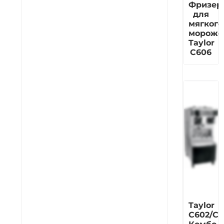
Фризер
для
мягкого
мороже
Taylor
C606
Taylor
C602/C6