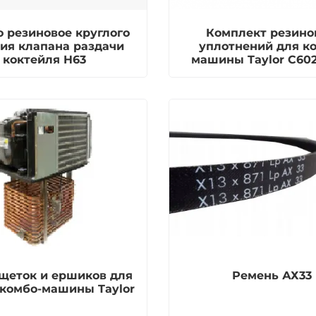
 резиновое круглого
Комплект резино
ия клапана раздачи
уплотнений для к
коктейля H63
машины Taylor C60
щеток и ершиков для
Ремень АХ33
 комбо-машины Taylor