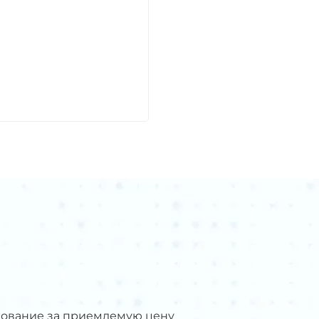
овления
лей
ного
дование за приемлемую цену