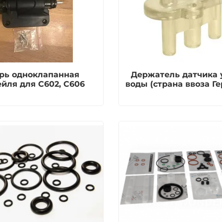
рь одноклапанная
Держатель датчика 
ейля для С602, С606
воды (страна ввоза Г