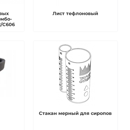
вых
Лист тефлоновый
омбо-
2/C606
Стакан мерный для сиропов