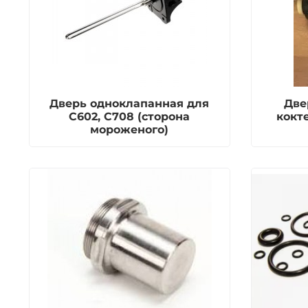
Дверь одноклапанная для
Две
С602, С708 (сторона
кокт
мороженого)