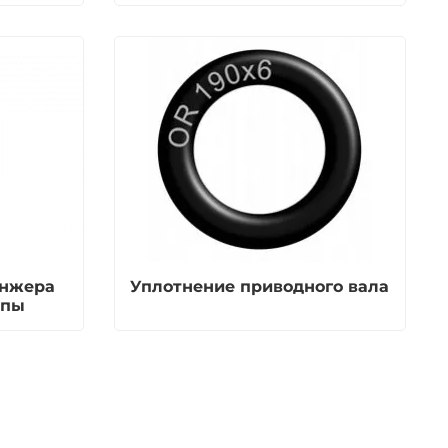
унжера
Уплотнение приводного вала
мпы