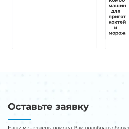
Комбо
машина
для
пригот
коктей
и
мороже
Оставьте заявку
Наши менеджеры помогут Вам подобрать обору