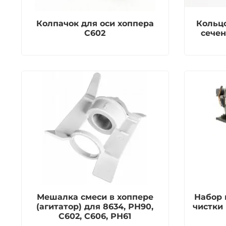
Колпачок для оси хоппера
Кольцо
С602
сечен
Мешалка смеси в хоппере
Набор 
(агитатор) для 8634, РН90,
чистки
С602, С606, РН61