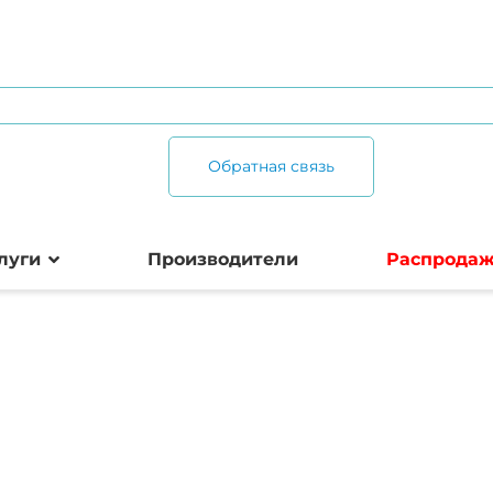
Обратная связь
луги
Производители
Распрода